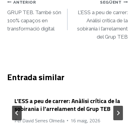
Navegació
ANTERIOR
SEGÜENT
d'entrades
GRUP TEB. També són
L’ESS a peu de carrer:
100% capaços en
Anàlisi crítica de la
transformació digital
sobirania i l’arrelament
del Grup TEB
Entrada similar
L’ESS a peu de carrer: Anàlisi crítica de la
sobirania i l’arrelament del Grup TEB
Per
David Serres Olmeda
16 maig, 2026