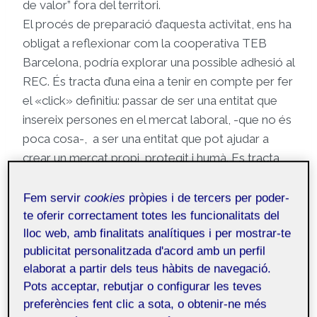
de valor” fora del territori.
El procés de preparació d’aquesta activitat, ens ha
obligat a reflexionar com la cooperativa TEB
Barcelona, podría explorar una possible adhesió al
REC. És tracta d’una eina a tenir en compte per fer
el «click» definitiu: passar de ser una entitat que
insereix persones en el mercat laboral, -que no és
poca cosa-, a ser una entitat que pot ajudar a
crear un mercat propi, protegit i humà. Es tracta
d’un instrument polític d’arrelament comunitari on
el valor no resideix en l’acumulació o l’especulació,
Fem servir
cookies
pròpies i de tercers per poder-
sinó en la capacitat de retenir i fer circular la
te oferir correctament totes les funcionalitats del
lloc web, amb finalitats analítiques i per mostrar-te
riquesa dins del barri. En lloc de crear una moneda
publicitat personalitzada d'acord amb un perfil
de zero, el TEB s’uneix a un ecosistema ja
elaborat a partir dels teus hàbits de navegació.
operatiu a Barcelona per garantir que cada unitat
Pots acceptar, rebutjar o configurar les teves
de valor generada pel treball de les persones amb
preferències fent clic a sota, o obtenir-ne més
discapacitat alimenti el comerç de proximitat al