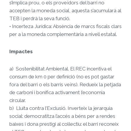
s’implica prou, o els proveïdors del barri no
accepten la moneda social, aquesta s’acumularà al
TEB i perdrà la seva funció.
• Incerteza Jurídica: Absència de marcs fiscals clars
per a la moneda complementària a nivell estatal.
Impactes
a) Sostenibilitat Ambiental. El REC incentiva el
consum de km 0 per definició (no es pot gastar
fora del barri o els barris veïns). Redueix la petjada
de carboni i bonifica activament l’economia
circular.
b) Lluita contra l’Exclusió. Inverteix la jerarquia
social: democratitza l’accés a béns per a rendes
baixes i dona prestigi al col·lectiu: el barri reconeix