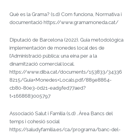
Què es la Grama? (s.d) Com funciona, Normativa i
documentació https://www.gramamoneda.cat/
Diputació de Barcelona (2022). Guia metodológica
implementación de monedes local des de
l’Administració pública: una eina per a la
dinamització comercial local.
https://www.diba.cat/documents/153833/34336
8215/Guia+Monedes+Locals.pdf/889e8864-
cb80-80e3-0d21-ead9fed77aed?
t=1668683005797
Associació Salut i Familia (s.d) . Àrea Bancs del
temps i cohesió social
https://saludyfamilia.es/ca/programa/banc-del-