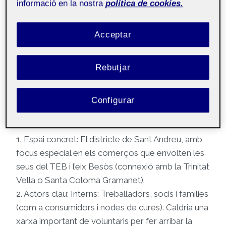
informació en la nostra
política de cookies.
Eix de Sant Andreu i per cert que comparteix
veïnatge amb la “grama” de Santa Coloma.
Acceptar
Estratègia marc operatiu
Rebutjar
Per tal que la moneda social aporti valor sense
tensionar la missió productiva de la cooperativa,
Configurar
delimitem la proposta:
1. Espai concret: El districte de Sant Andreu, amb
focus especial en els comerços que envolten les
seus del TEB i l’eix Besòs (connexió amb la Trinitat
Vella o Santa Coloma Gramanet).
2. Actors clau: Interns: Treballadors, socis i famílies
(com a consumidors i nodes de cures). Caldria una
xarxa important de voluntaris per fer arribar la