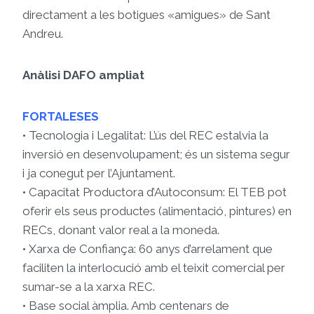
directament a les botigues «amigues» de Sant
Andreu.
Anàlisi DAFO ampliat
FORTALESES
• Tecnologia i Legalitat: L’ús del REC estalvia la
inversió en desenvolupament; és un sistema segur
i ja conegut per l’Ajuntament.
• Capacitat Productora d’Autoconsum: El TEB pot
oferir els seus productes (alimentació, pintures) en
RECs, donant valor real a la moneda.
• Xarxa de Confiança: 60 anys d’arrelament que
faciliten la interlocució amb el teixit comercial per
sumar-se a la xarxa REC.
• Base social àmplia. Amb centenars de