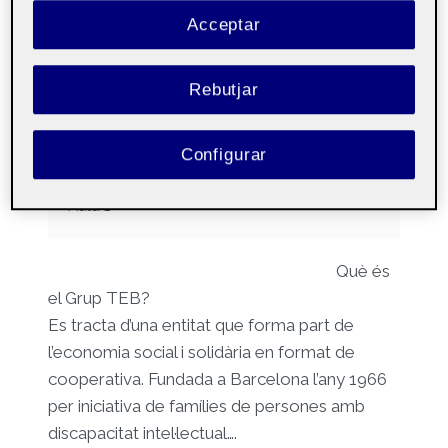
un model consolidat
Acceptar
Per
David Serres Olmeda
5 març, 2026
Rebutjar
21.346 –
Públic
Configurar
Alternatives
econòmiques –
Aula 1
Què és
el Grup TEB?
Es tracta d’una entitat que forma part de
l’economia social i solidària en format de
cooperativa. Fundada a Barcelona l’any 1966
per iniciativa de famílies de persones amb
discapacitat intel·lectual….