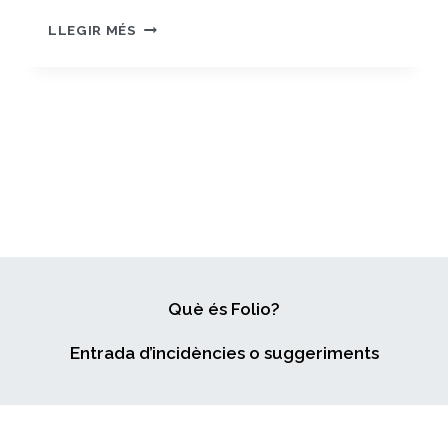
TREBALLAR
LLEGIR MÉS
PER
INCLOURE:
TEB
UN
MODEL
CONSOLIDAT
Què és Folio?
Entrada d’incidències o suggeriments