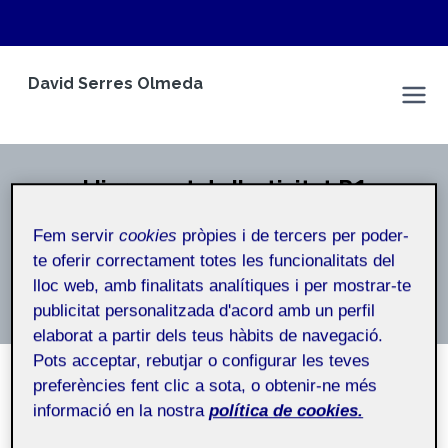
Vés
David Serres Olmeda
al
Espai Personal
contingut
Lliurament de l'activitat R1
Inici
/
Lliurament de l'activitat R1
Fem servir
cookies
pròpies i de tercers per poder-
te oferir correctament totes les funcionalitats del
Lliurament de l’activitat R1
lloc web, amb finalitats analítiques i per mostrar-te
publicitat personalitzada d'acord amb un perfil
elaborat a partir dels teus hàbits de navegació.
Pots acceptar, rebutjar o configurar les teves
preferències fent clic a sota, o obtenir-ne més
informació en la nostra
política de cookies.
NO CATEGORITZAT
Treballar per incloure: TEB